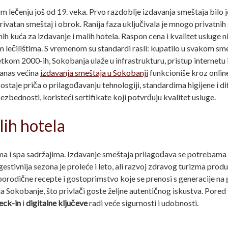
 lečenju još od 19. veka. Prvo razdoblje izdavanja smeštaja bilo 
vatan smeštaj i obrok. Ranija faza uključivala je mnogo privatnih 
ih kuća za izdavanje i malih hotela. Raspon cena i kvalitet usluge n
 lečilištima. S vremenom su standardi rasli: kupatilo u svakom sme
kom 2000-ih, Sokobanja ulaže u infrastrukturu, pristup internetu i
Danas većina
izdavanja smeštaja u Sokobanji
funkcioniše kroz onlin
ostaje priča o prilagođavanju tehnologiji, standardima higijene i d
ezbednosti, koristeći sertifikate koji potvrđuju kvalitet usluge.
lih hotela
i spa sadržajima. Izdavanje smeštaja prilagođava se potrebama gost
estivnija sezona je proleće i leto, ali razvoj zdravog turizma pro
rodične recepte i gostoprimstvo koje se prenosi s generacije na g
ja Sokobanje, što privlači goste željne autentičnog iskustva. Pored 
eck-in
i
digitalne ključeve
radi veće sigurnosti i udobnosti.