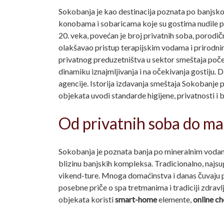
Sokobanja je kao destinacija poznata po banjskom
konobama i sobaricama koje su gostima nudile pri
20. veka, povećan je broj privatnih soba, porodičn
olakšavao pristup terapijskim vodama i prirodnim
privatnog preduzetništva u sektor smeštaja počet
dinamiku iznajmljivanja i na očekivanja gostiju. 
agencije. Istorija izdavanja smeštaja Sokobanje p
objekata uvodi standarde higijene, privatnosti i b
Od privatnih soba do ma
Sokobanja je poznata banja po mineralnim vodama 
blizinu banjskih kompleksa. Tradicionalno, najsug
vikend-ture. Mnoga domaćinstva i danas čuvaju po
posebne priče o spa tretmanima i tradiciji zdravl
objekata koristi
smart-home
elemente,
online ch