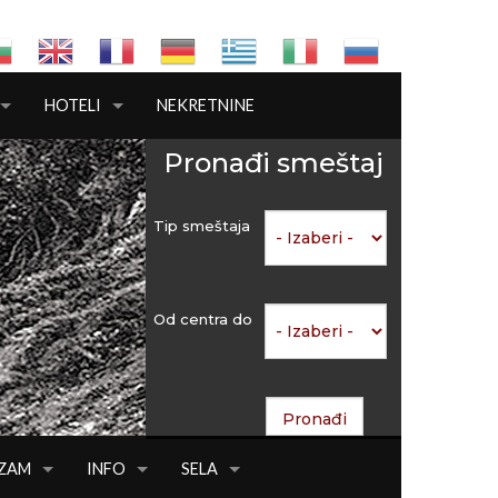
HOTELI
NEKRETNINE
Pronađi smeštaj
Tip smeštaja
Od centra do
IZAM
INFO
SELA