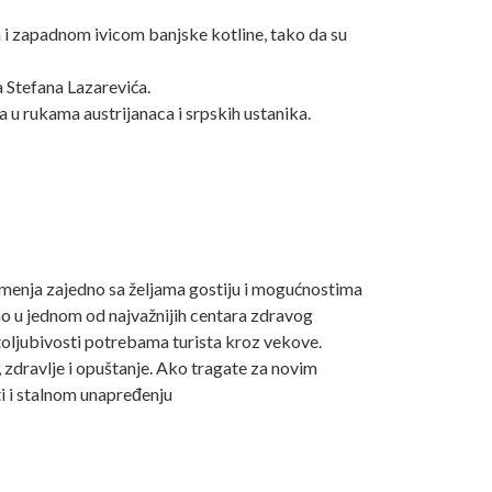
m i zapadnom ivicom banjske kotline, tako da su
a Stefana Lazarevića.
 u rukama austrijanaca i srpskih ustanika.
j menja zajedno sa željama gostiju i mogućnostima
ao u jednom od najvažnijih centara zdravog
ostoljubivosti potrebama turista kroz vekove.
zdravlje i opuštanje. Ako tragate za novim
sti i stalnom unapređenju