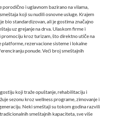
je porodično i uglavnom bazirano na vilama,
smeštaja koji su nudili osnovne usluge. Krajem
ije bio standardizovan, ali je gostima značajno
štaju uz grejanje na drva. Ulaskom firme i
 promociju kroz turizam, što direktno utiče na
e platforme, rezervacione sisteme i lokalne
iferenciranju ponude. Veći broj smeštajnih
iju koji traže opuštanje, rehabilitaciju i
dužuje sezonu kroz wellness programe, zimovanje i
eneraciju. Neki smeštaji su tokom godina razvili
tradicionalnih smeštajnih kapaciteta, sve više