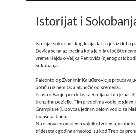
Istorijat i Sokobanj
Istorijat sokobanjskog kraja datira još iz doba p
Devica se nalazi pećina koja je bila utočište nean
vreme Hajduk-Veljka Petrovića (njenog oslobodio
Sokobanja.
Paleontolog Zvonimir Kaluđerović je proučavajući
potiču i iz neolita: alat, nožić od kremena...
Prostor Banje, pre dolaska Rimljana, bio je nase
tranzitnu poziciju. Tim predelima vodio je glavn
Grampiane (Lipovca), jednim delom vodio za
Nai
tadašnjoj banji.
Na osnovu pronađenih vojnih utvrđenja, grobnica 
tridesetak godina arheolozi su kod Trebiča prona