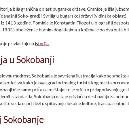
itorija bila granična oblast bugarske države. Granice je išla južno
(današnji Soko-grad) i Svrljig u bugarskoj državi (vidinska oblast).
 iz 1413. godine. Pominje je Konstantin Filozof u biografiji despot
-1833.) obeležen je burnim događajima u kojima je po dva puta bila
koje privlači njena
istorija
.
aja u Sokobanji
 poslovnu mudrost, Sokobanja je savršena ilustracija kako se smešta
taja otkrijva kako je ovaj grad od malog turističkog mesta prerast
okobanji nije samo priča o smeštaju; to je priča o prilagođavanju g
rnih standarda, Sokobanja ostaje privlačna destinacija za odmor, 
, setite se da uspeh leži u spitovanju lokalne kulture, transparentno
oj Sokobanje