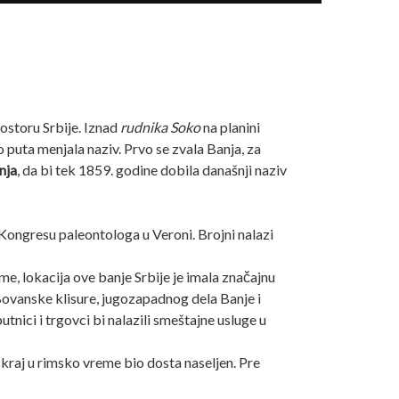
rostoru Srbije. Iznad
rudnika Soko
na planini
o puta menjala naziv. Prvo se zvala Banja, za
nja
, da bi tek 1859. godine dobila današnji naziv
Kongresu paleontologa u Veroni. Brojni nalazi
, lokacija ove banje Srbije je imala značajnu
 Bovanske klisure, jugozapadnog dela Banje i
nici i trgovci bi nalazili smeštajne usluge u
 kraj u rimsko vreme bio dosta naseljen. Pre