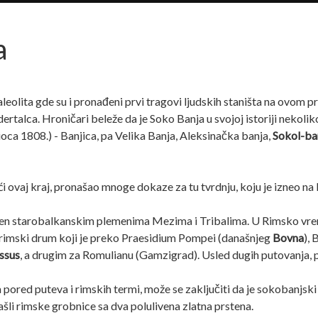
a
aleolita gde su i pronađeni prvi tragovi ljudskih staništa na ovom p
dertalca. Hroničari beleže da je Soko Banja u svojoj istoriji nekolik
ca 1808.) - Banjica, pa Velika Banja, Aleksinačka banja,
Sokol-ba
 ovaj kraj, pronašao mnoge dokaze za tu tvrdnju, koju je izneo na 
ljen starobalkanskim plemenima Mezima i Tribalima. U Rimsko vreme
i rimski drum koji je preko Praesidium Pompei (današnjeg
Bovna
),
ssus
, a drugim za Romulianu (Gamzigrad). Usled dugih putovanja, put
pored puteva i rimskih termi, može se zaključiti da je sokobanjski
šli rimske grobnice sa dva polulivena zlatna prstena.