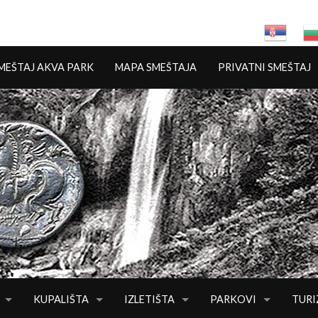
Jump to navigation
MEŠTAJ AKVA PARK
MAPA SMEŠTAJA
PRIVATNI SMEŠTAJ
KUPALIŠTA
IZLETIŠTA
PARKOVI
TUR