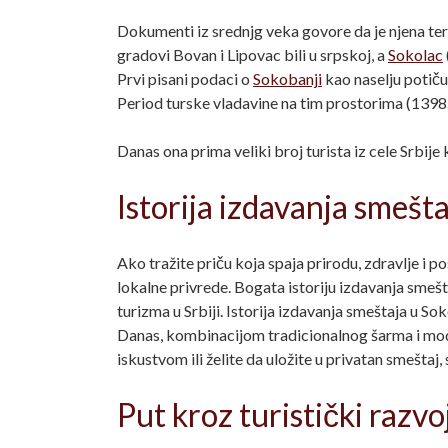
Dokumenti iz srednjg veka govore da je njena ter
gradovi Bovan i Lipovac bili u srpskoj, a
Sokolac
Prvi pisani podaci o
Sokobanji
kao naselju potiču
Period turske vladavine na tim prostorima (1398.
Danas ona prima veliki broj turista iz cele Srbije 
Istorija izdavanja smešt
Ako tražite priču koja spaja prirodu, zdravlje i
lokalne privrede. Bogata istoriju izdavanja smeš
turizma u Srbiji. Istorija izdavanja smeštaja u S
Danas, kombinacijom tradicionalnog šarma i mode
iskustvom ili želite da uložite u privatan smeštaj
Put kroz turistički razv